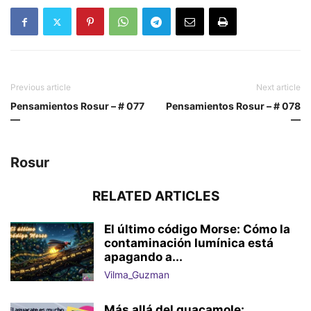
Previous article
Next article
Pensamientos Rosur – # 077
Pensamientos Rosur – # 078
—
—
Rosur
RELATED ARTICLES
El último código Morse: Cómo la
contaminación lumínica está
apagando a...
Vilma_Guzman
Más allá del guacamole: