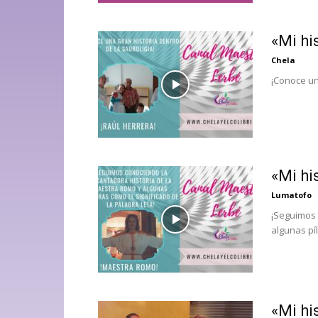
«Mi hi
Chela
¡Conoce un
«Mi hi
Lumatofo
¡Seguimos 
algunas pí
«Mi hi