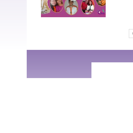
SO
Un c
cual