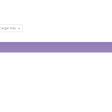
Cargar más
BRE NOSOTROS
S
olibrí tiene una gran belleza en su vuelo. Puede ir en
quier dirección y por eso tiene dominio de la materia.