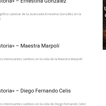
storia» – Ernestina González
gnífico caminar de la avanzada Ernestina González en la
!
storia» – Maestra Marpolí
los interesantes cambios en la vida de la Maestra Marpoli!
storia» – Diego Fernando Celis
los interesantes cambios en la vida de Diego Fernando Celis!