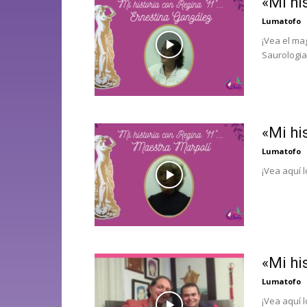
«Mi hi
Lumatofo
¡Vea el ma
Saurologia
«Mi hi
Lumatofo
¡Vea aquí 
«Mi hi
Lumatofo
¡Vea aquí 