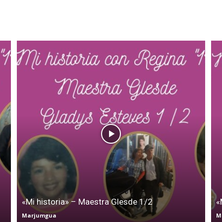
el
Colibrí
«Mi historia» – Maestra Glesde 1/2
«
Marjumgua
M