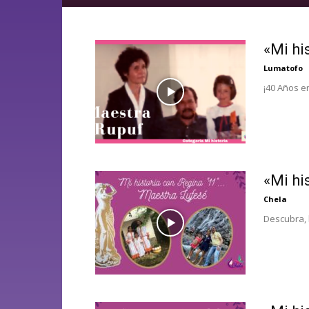
«Mi hi
Lumatofo
¡40 Años e
«Mi hi
Chela
Descubra, 