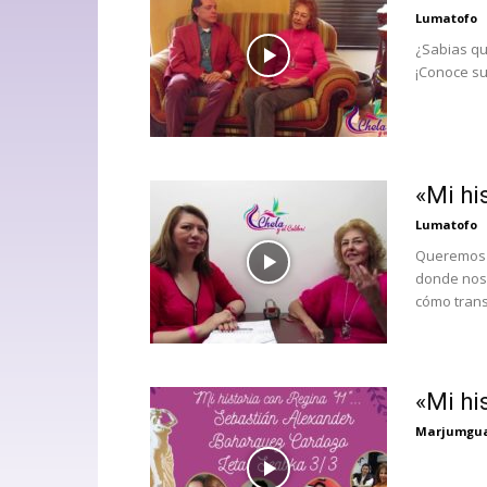
Lumatofo
¿Sabias qu
¡Conoce su 
«Mi hi
Lumatofo
Queremos c
donde nos 
cómo trans
«Mi hi
Marjumgu