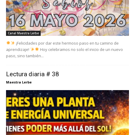
Canal Maestra Lerbe
¡Felicidades por dar este hermoso paso en tu camino de
aprendizaje!
Hoy celebramos no solo el inicio de un nuevo
paso, sino también...
Lectura diaria # 38
Maestra Lerbe