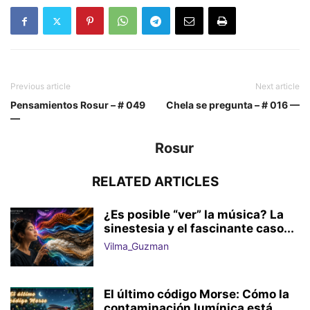
Previous article
Next article
Pensamientos Rosur – # 049
Chela se pregunta – # 016 —
—
Rosur
RELATED ARTICLES
¿Es posible “ver” la música? La
sinestesia y el fascinante caso...
Vilma_Guzman
El último código Morse: Cómo la
contaminación lumínica está