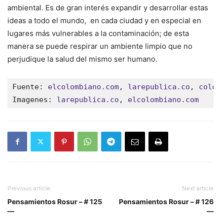
ambiental. Es de gran interés expandir y desarrollar estas
ideas a todo el mundo, en cada ciudad y en especial en
lugares más vulnerables a la contaminación; de esta
manera se puede respirar un ambiente limpio que no
perjudique la salud del mismo ser humano.
Fuente: 
elcolombiano.com
, 
larepublica.co
, 
colom
Imagenes: 
larepublica.co
, 
elcolombiano.com
Previous article
Next article
Pensamientos Rosur – # 125
Pensamientos Rosur – # 126
—
—