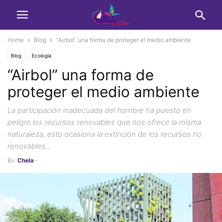
Home
Blog
“Airbol” una forma de proteger el medio ambiente
Blog
Ecología
“Airbol” una forma de
proteger el medio ambiente
La participación inadecuada del hombre ha puesto en
peligro los recursos renovables que nos ofrece la misma
naturaleza, esto ocasiona la extinción de los recursos no
renovables…
By
Chela
-