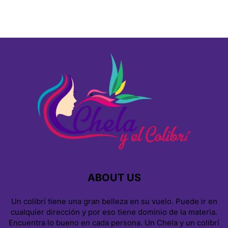
ABOUT US
Un colibrí tiene una gran belleza en su vuelo. Puede ir en
cualquier dirección y por eso tiene dominio de la materia.
Encuentra lo bueno en cada persona. Un Chela y un colibrí