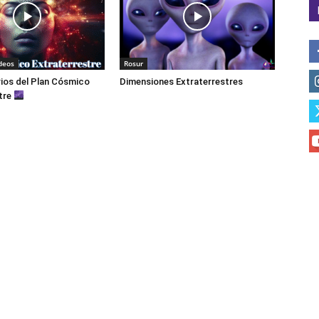
deos
Rosur
ios del Plan Cósmico
Dimensiones Extraterrestres
tre