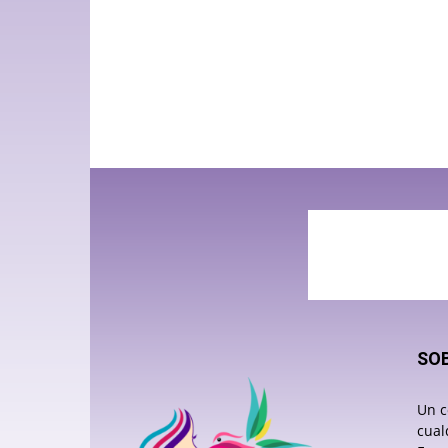
SO
Un c
cual