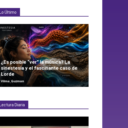
Lo Último
¿Es posible “ver” la música? La
sinestesia y el fascinante caso de
Lorde
Vilma_Guzman
Lectura Diaria