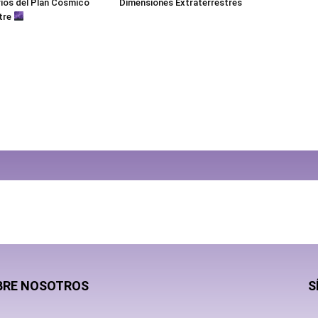
ios del Plan Cósmico
Dimensiones Extraterrestres
tre
BRE NOSOTROS
S