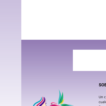
SO
Un c
cual