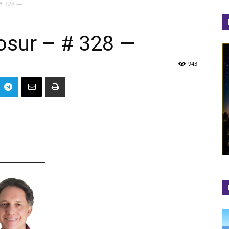
 # 328 —
sur – # 328 —
el
943
Colibrí