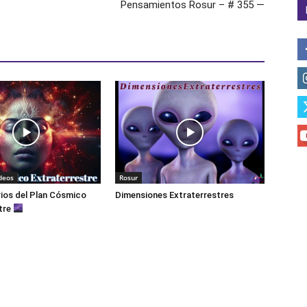
Pensamientos Rosur – # 355 —
deos
Rosur
ios del Plan Cósmico
Dimensiones Extraterrestres
tre