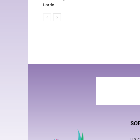
Lorde
SO
Un c