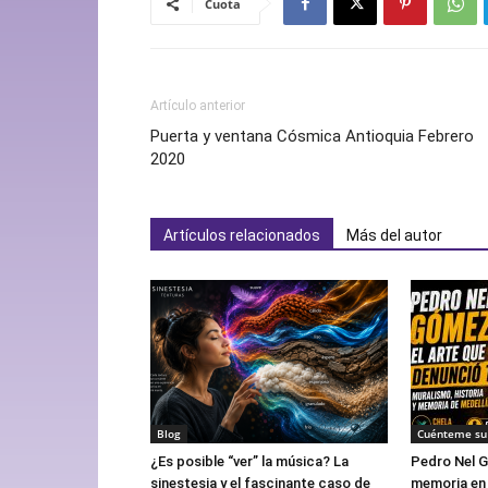
Cuota
Artículo anterior
Puerta y ventana Cósmica Antioquia Febrero
2020
Artículos relacionados
Más del autor
Blog
Cuénteme su 
¿Es posible “ver” la música? La
Pedro Nel G
sinestesia y el fascinante caso de
memoria en 