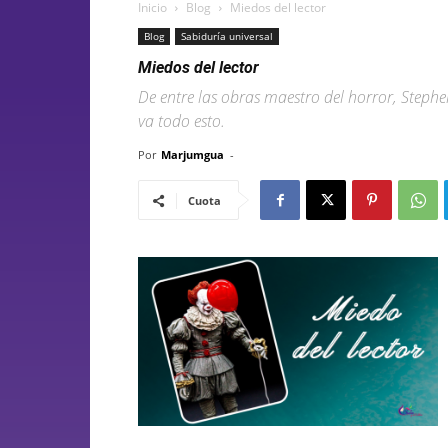
Inicio
Blog
Miedos del lector
Blog
Sabiduría universal
Miedos del lector
De entre las obras maestro del horror, Stephe
va todo esto.
Por
Marjumgua
-
Cuota