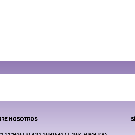
BRE NOSOTROS
S
olibrí tiene una gran belleza en su vuelo. Puede ir en