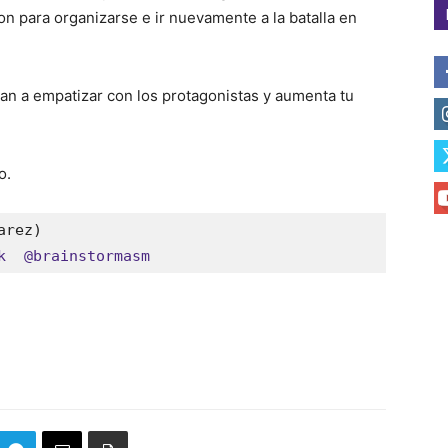
n para organizarse e ir nuevamente a la batalla en
n a empatizar con los protagonistas y aumenta tu
o.
arez)
k
@brainstormasm