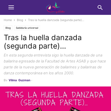
Home
Blog
Tras la huella danzada (segunda parte)…
Blog
Sabiduría universal
Tras la huella danzada
(segunda parte)…
En esta segunda entrevista sigo la huella danzada de una
bailarina egresada de la Facultad de Artes ASAB y que hace
parte de la nueva generación de bailarines y bailarinas de
danza contemporánea en los años 2000.
By
Vilma_Guzman
-