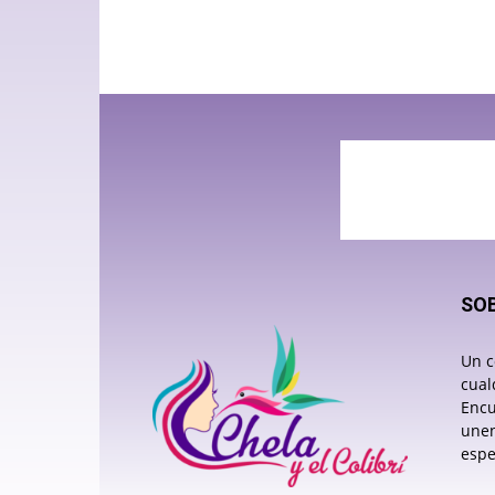
SO
Un c
cual
Encu
unen
espe