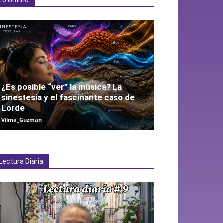
Lo Último
¿Es posible “ver” la música? La
sinestesia y el fascinante caso de
Lorde
Vilma_Guzman
Lectura Diaria