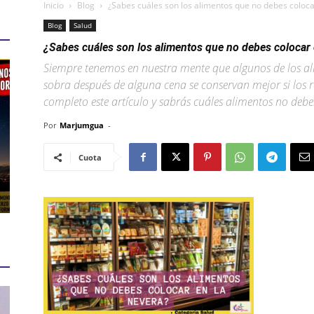
Inicio
Blog
¿Sabes cuáles son los alimentos que no debes coloca
Blog
Salud
¿Sabes cuáles son los alimentos que no debes colocar 
el
Siempre tenemos en nuestra mente que algunos de los a
sobra después de alguna cena se conservan mejor si los r
completo este artículo y sabrás cuáles alimentos no deb
Por
Marjumgua
-
Colibrí
Cuota