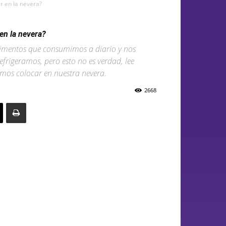
r en la nevera?
en la nevera?
limentos que consumimos a diario y nos
efrigeramos, pero esto no es verdad, lee
emos colocar en nuestra nevera.
2668