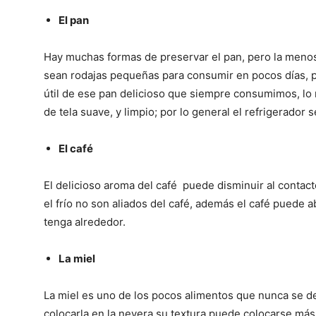
El pan
Hay muchas formas de preservar el pan, pero la menos
sean rodajas pequeñas para consumir en pocos días, p
útil de ese pan delicioso que siempre consumimos, lo
de tela suave, y limpio; por lo general el refrigerador 
El café
El delicioso aroma del café puede disminuir al contacto
el frío no son aliados del café, además el café puede 
tenga alrededor.
La miel
La miel es uno de los pocos alimentos que nunca se d
colocarla en la nevera su textura puede colocarse más