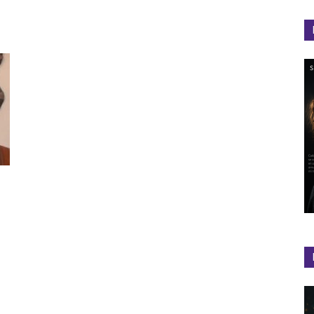
el
Colibrí