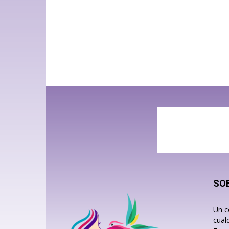
SO
Un c
cual