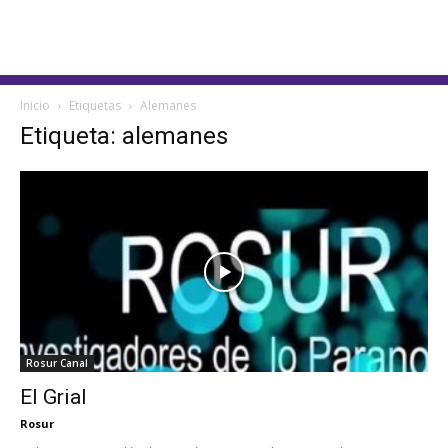
Inicio
Etiquetas
Alemanes
Etiqueta: alemanes
Rosur Canal
El Grial
Rosur