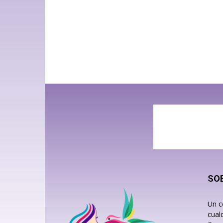
SO
Un c
cual