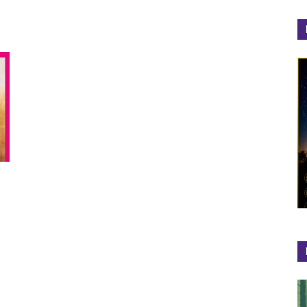
el
Colibrí