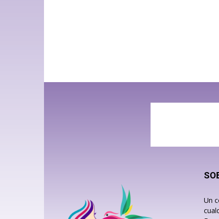
SO
Un c
cual