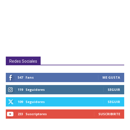
Redes Sociales
547
Fans
ME GUSTA
119
Seguidores
SEGUIR
109
Seguidores
SEGUIR
233
Suscriptores
SUSCRIBIRTE