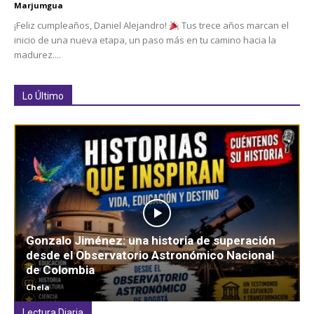
Marjumgua
¡Feliz cumpleaños, Daniel Alejandro!
Tus trece años marcan el
inicio de una nueva etapa, un paso más en tu camino hacia la
madurez....
Lo Último
Gonzalo Jiménez: una historia de superación
desde el Observatorio Astronómico Nacional
de Colombia
Chela
Lectura Diaria