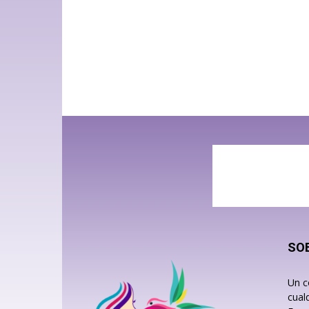
SO
Un c
cual