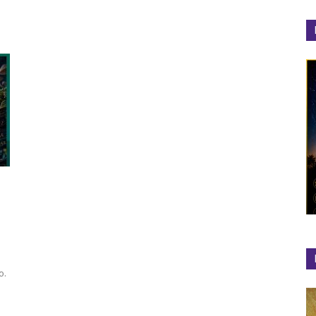
el
Colibrí
o.