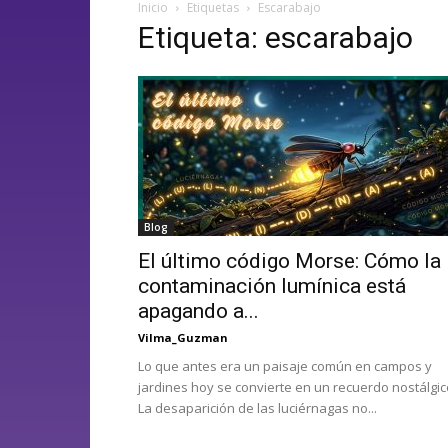
Inicio
Etiquetas
Escarabajo
Etiqueta: escarabajo
Blog
El último código Morse: Cómo la
contaminación lumínica está
apagando a...
Vilma_Guzman
Lo que antes era un paisaje común en campos y
jardines hoy se convierte en un recuerdo nostálgic
La desaparición de las luciérnagas no...