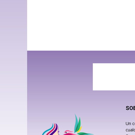
SO
Un c
cual