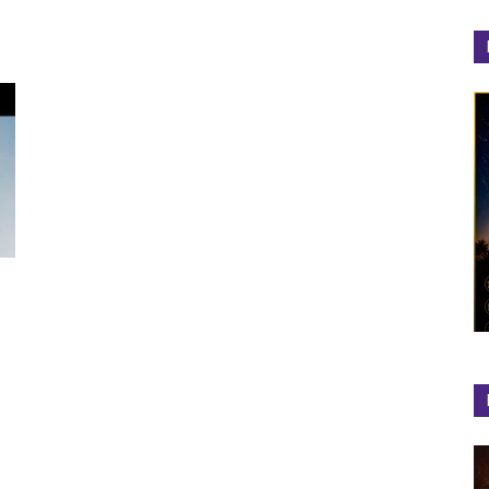
el
Colibrí