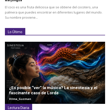
Marjumgua
El coco es una fruta deliciosa que se obtiene del cocotero, una
palmera que puedes encontrar en diferentes lugares del mundo.
Su nombre proviene...
Lo Último
¿Es posible “ver” la música? La sinestesia y el
fascinante caso de Lorde
Vilma_Guzman
Lectura Diaria