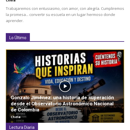
Chela
Trabajaremos con entusiasmo, con amor, con alegría. Cumpliremos
la promesa... convertir su escuela en un lugar hermoso donde
aprender.
Lo Último
Gonzalo Jiménez: una historia de superación
desde el Observatorio Astronómico Nacional
de Colombia
Chela
Lectura Diaria