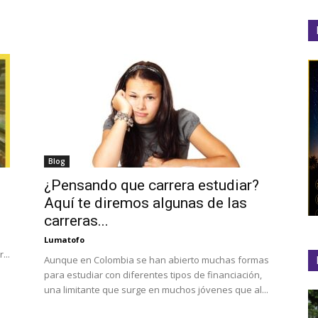
el
Colibrí
Blog
¿Pensando que carrera estudiar?
Aquí te diremos algunas de las
carreras...
Lumatofo
...
Aunque en Colombia se han abierto muchas formas
para estudiar con diferentes tipos de financiación,
una limitante que surge en muchos jóvenes que al...