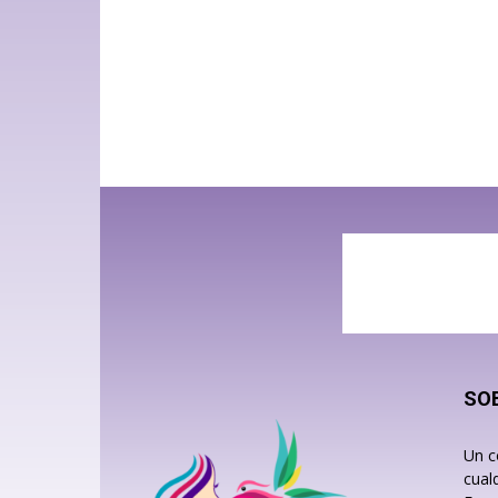
SO
Un c
cual