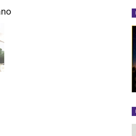
ano
el
Colibrí