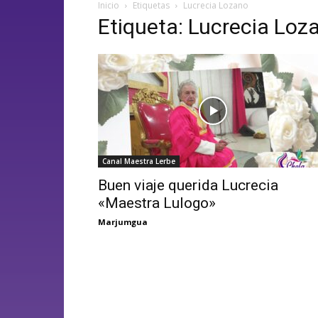
Inicio
Etiquetas
Lucrecia Lozano
Etiqueta: Lucrecia Loz
Canal Maestra Lerbe
Buen viaje querida Lucrecia
«Maestra Lulogo»
Marjumgua