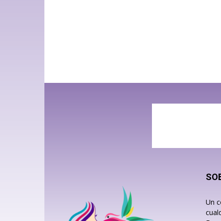
SO
Un c
cual