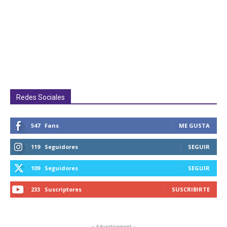
Redes Sociales
547
Fans
ME GUSTA
119
Seguidores
SEGUIR
109
Seguidores
SEGUIR
233
Suscriptores
SUSCRIBIRTE
- Advertisement -