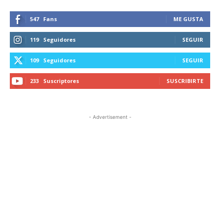
547
Fans
ME GUSTA
119
Seguidores
SEGUIR
109
Seguidores
SEGUIR
233
Suscriptores
SUSCRIBIRTE
- Advertisement -