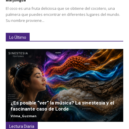
Marjumgua
El coco es una fruta deliciosa que se obtiene del cocotero, una
palmera que puedes encontrar en diferentes lugares del mundo.
Su nombre proviene...
Lo Último
¿Es posible “ver” la música? La sinestesia y el
fascinante caso de Lorde
Vilma_Guzman
Lectura Diaria