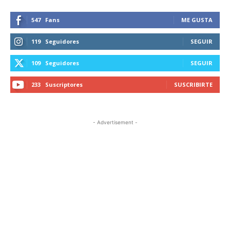
547
Fans
ME GUSTA
119
Seguidores
SEGUIR
109
Seguidores
SEGUIR
233
Suscriptores
SUSCRIBIRTE
- Advertisement -