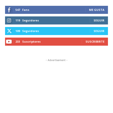
547
Fans
ME GUSTA
119
Seguidores
SEGUIR
109
Seguidores
SEGUIR
233
Suscriptores
SUSCRIBIRTE
- Advertisement -