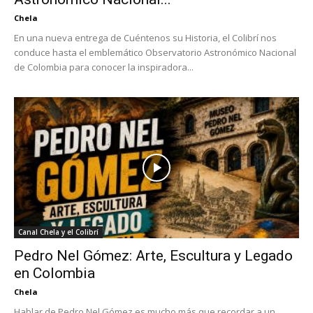
Chela
En una nueva entrega de Cuéntenos su Historia, el Colibrí nos
conduce hasta el emblemático Observatorio Astronómico Nacional
de Colombia para conocer la inspiradora...
Canal Chela y el Colibrí
Pedro Nel Gómez: Arte, Escultura y Legado
en Colombia
Chela
Hablar de Pedro Nel Gómez es mucho más que recordar a un