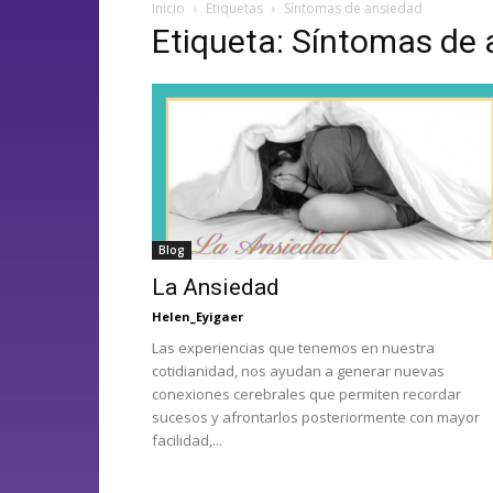
Inicio
Etiquetas
Síntomas de ansiedad
Etiqueta: Síntomas de
Blog
La Ansiedad
Helen_Eyigaer
Las experiencias que tenemos en nuestra
cotidianidad, nos ayudan a generar nuevas
conexiones cerebrales que permiten recordar
sucesos y afrontarlos posteriormente con mayor
facilidad,...