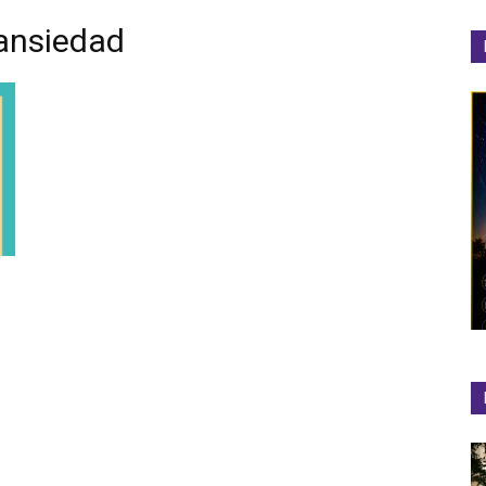
 ansiedad
el
Colibrí