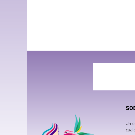
SO
Un c
cual