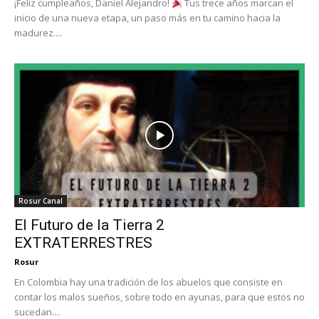
¡Feliz cumpleaños, Daniel Alejandro!
Tus trece años marcan el
inicio de una nueva etapa, un paso más en tu camino hacia la
madurez....
Rosur Canal
El Futuro de la Tierra 2
EXTRATERRESTRES
Rosur
En Colombia hay una tradición de los abuelos que consiste en
contar los malos sueños, sobre todo en ayunas, para que estos no
sucedan....