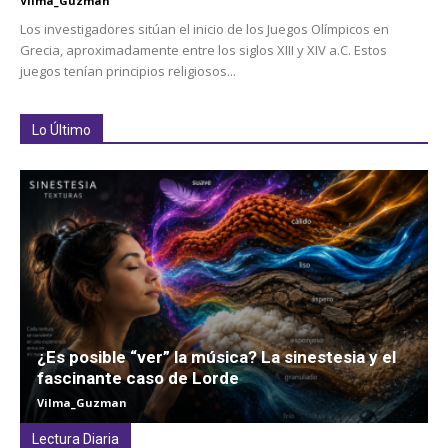
Vilma_Guzman
Los investigadores sitúan el inicio de los Juegos Olímpicos en
Grecia, aproximadamente entre los siglos XIII y XIV a.C. Estos
juegos tenían principios religiosos...
Lo Último
¿Es posible “ver” la música? La sinestesia y el
fascinante caso de Lorde
Vilma_Guzman
Lectura Diaria