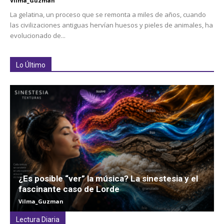
Vilma_Guzman
La gelatina, un proceso que se remonta a miles de años, cuando
las civilizaciones antiguas hervían huesos y pieles de animales, ha
evolucionado de...
Lo Último
¿Es posible “ver” la música? La sinestesia y el
fascinante caso de Lorde
Vilma_Guzman
Lectura Diaria