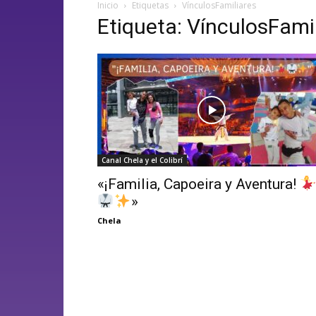
Inicio
Etiquetas
VínculosFamiliares
Etiqueta: VínculosFami
Canal Chela y el Colibrí
«¡Familia, Capoeira y Aventura!
»
Chela