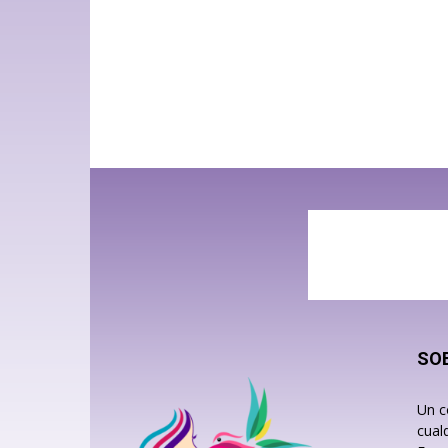
SO
Un c
cual