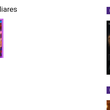
liares
el
Colibrí