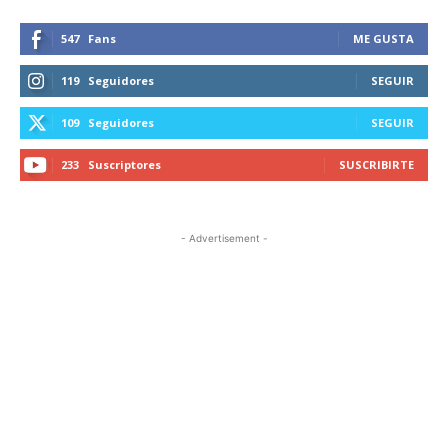
547
Fans
ME GUSTA
119
Seguidores
SEGUIR
109
Seguidores
SEGUIR
233
Suscriptores
SUSCRIBIRTE
- Advertisement -