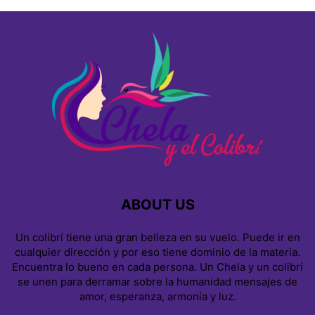
ABOUT US
Un colibrí tiene una gran belleza en su vuelo. Puede ir en
cualquier dirección y por eso tiene dominio de la materia.
Encuentra lo bueno en cada persona. Un Chela y un colibrí
se unen para derramar sobre la humanidad mensajes de
amor, esperanza, armonía y luz.