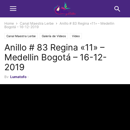
Home
Canal Maestra Lerbe
Anillo # 83 Regina «11» – Medellin
Bogotá – 16-12-2019
Canal Maestra Lerbe
Galería de Videos
Video
Anillo # 83 Regina «11» –
Medellin Bogotá – 16-12-
2019
By
Lumatofo
-