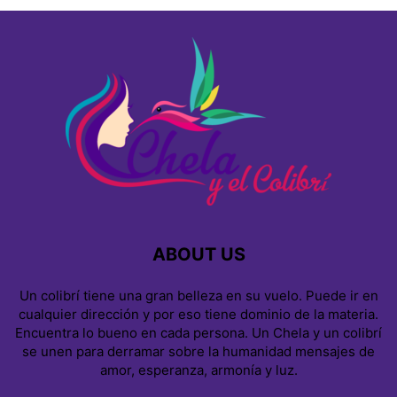
ABOUT US
Un colibrí tiene una gran belleza en su vuelo. Puede ir en
cualquier dirección y por eso tiene dominio de la materia.
Encuentra lo bueno en cada persona. Un Chela y un colibrí
se unen para derramar sobre la humanidad mensajes de
amor, esperanza, armonía y luz.