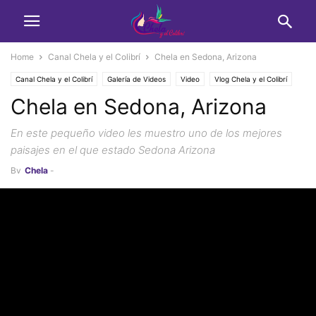
Home
Canal Chela y el Colibrí
Chela en Sedona, Arizona
Canal Chela y el Colibrí
Galería de Videos
Video
Vlog Chela y el Colibrí
Chela en Sedona, Arizona
En este pequeño video les muestro uno de los mejores
paisajes en el que estado Sedona Arizona
By
Chela
-