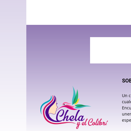
SO
Un c
cual
Encu
unen
espe