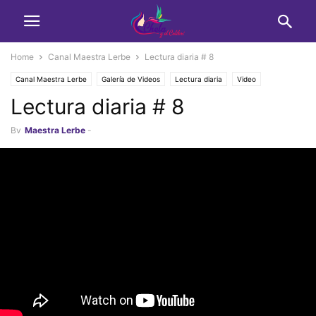
Home
Canal Maestra Lerbe
Lectura diaria # 8
Canal Maestra Lerbe
Galería de Videos
Lectura diaria
Video
Lectura diaria # 8
Vlog Maestra Lerbe
By
Maestra Lerbe
-