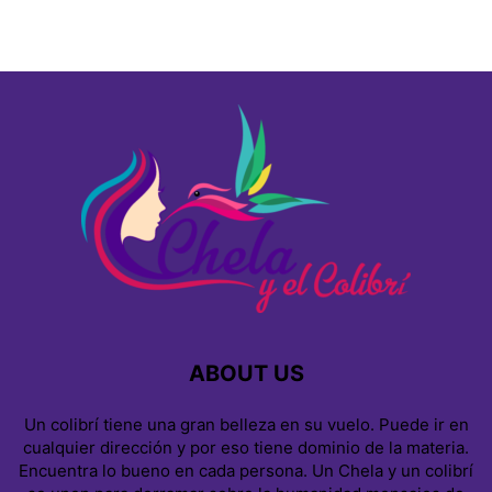
ABOUT US
Un colibrí tiene una gran belleza en su vuelo. Puede ir en
cualquier dirección y por eso tiene dominio de la materia.
Encuentra lo bueno en cada persona. Un Chela y un colibrí