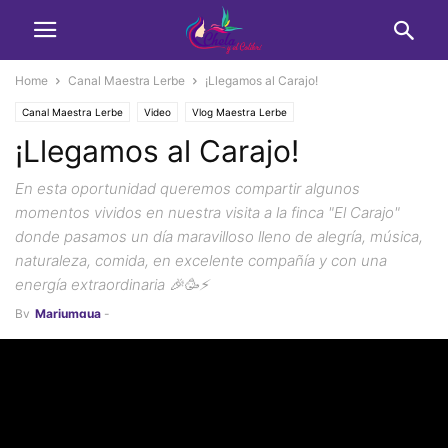
Home
Canal Maestra Lerbe
¡Llegamos al Carajo!
Canal Maestra Lerbe
Video
Vlog Maestra Lerbe
¡Llegamos al Carajo!
En esta oportunidad queremos compartir algunos
momentos vividos en nuestra visita a la finca "El Carajo"
donde pasamos un día maravilloso lleno de alegría, música,
naturaleza, comida, en excelente compañía y con una
energía extraordinaria 🎉🥳⚡️
By
Marjumgua
-