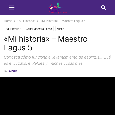
Home
"Mi Historia"
«Mi historia» – Maestro Lagus 5
"Mi Historia"
Canal Maestra Lerbe
Video
«Mi historia» – Maestro
Lagus 5
Conozca cómo funciona el levantamiento de espíritus... Qué
es el Jubatis, el Reldes y muchas cosas más.
By
Chela
-