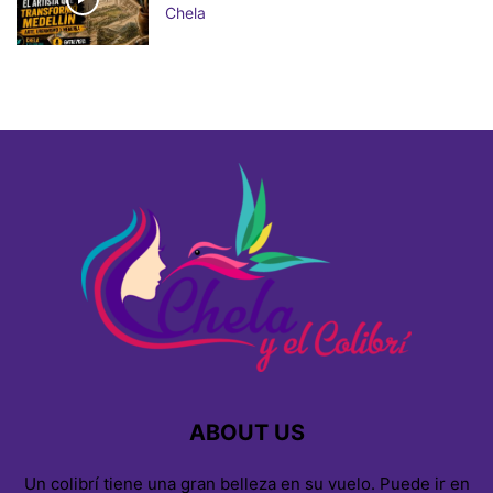
Chela
ABOUT US
Un colibrí tiene una gran belleza en su vuelo. Puede ir en