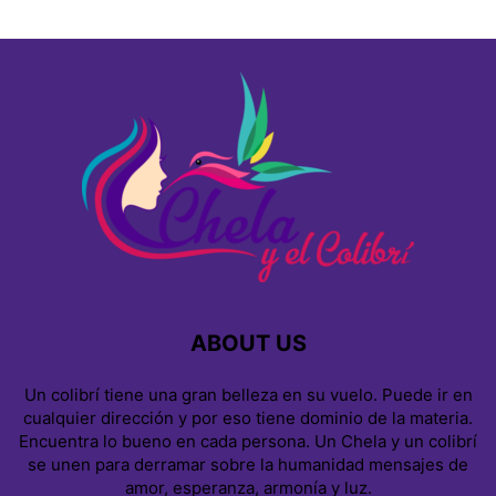
ABOUT US
Un colibrí tiene una gran belleza en su vuelo. Puede ir en
cualquier dirección y por eso tiene dominio de la materia.
Encuentra lo bueno en cada persona. Un Chela y un colibrí
se unen para derramar sobre la humanidad mensajes de
amor, esperanza, armonía y luz.