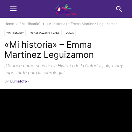
Home
"Mi Historia"
«Mi historia» – Emma Martinez Leguizamon
"Mi Historia"
Canal Maestra Lerbe
Video
«Mi historia» – Emma
Martinez Leguizamon
¡Conoce cómo se inicio la Historia de la Catedral, algo muy
importante para la saurología!
By
Lumatofo
-