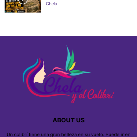
Chela
ABOUT US
Un colibrí tiene una gran belleza en su vuelo. Puede ir en