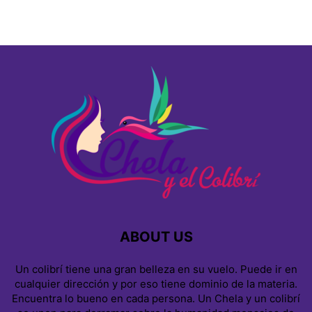
ABOUT US
Un colibrí tiene una gran belleza en su vuelo. Puede ir en
cualquier dirección y por eso tiene dominio de la materia.
Encuentra lo bueno en cada persona. Un Chela y un colibrí