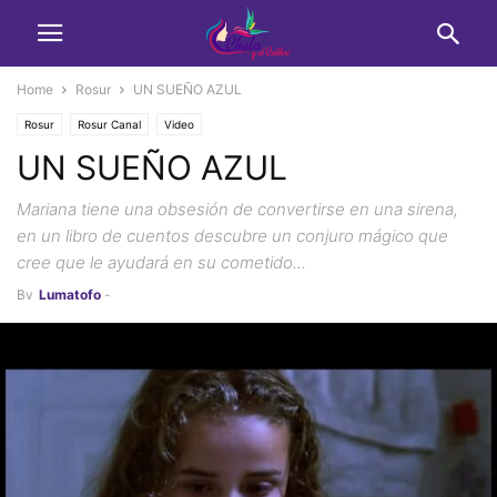
Home
Rosur
UN SUEÑO AZUL
Rosur
Rosur Canal
Video
UN SUEÑO AZUL
Mariana tiene una obsesión de convertirse en una sirena,
en un libro de cuentos descubre un conjuro mágico que
cree que le ayudará en su cometido...
By
Lumatofo
-