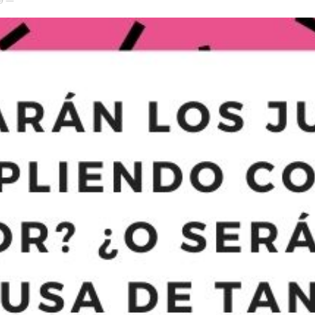
39 —
el
Colibrí