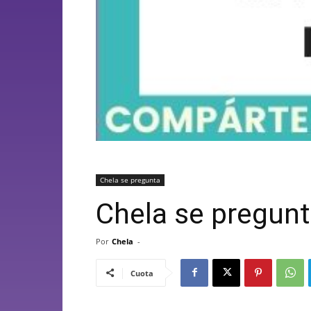
Chela se pregunta
Chela se pregun
Por
Chela
-
Cuota