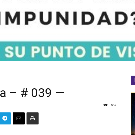
ta – # 039 —
1857