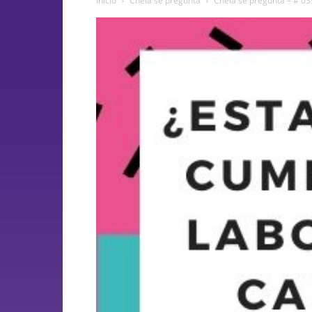
Inicio
Chela se pregunta
Chela se pregunta – # 0