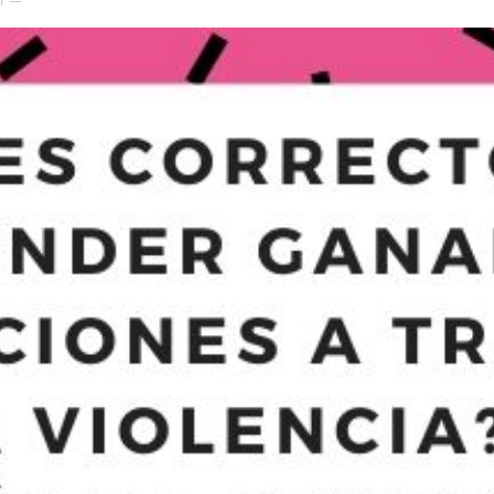
41 —
el
Colibrí