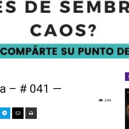
ta – # 041 —
2368