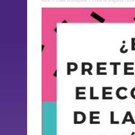
Inicio
Chela se pregunta
Chela se pregunta – # 0