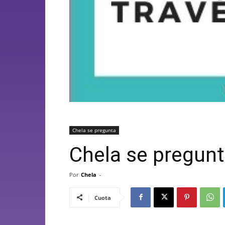
Chela se pregunta
Chela se pregun
Por
Chela
-
Cuota